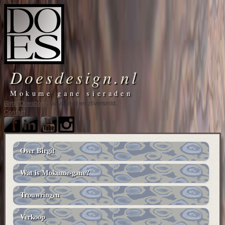
Doesdesign.nl
Mokume gane sieraden
Birgit Doesborg
, Goudsmid en zilversmid.
Contact
Over Birgit
Main
navigation
Wat is Mokume-gane?
Trouwringen
Verkoop