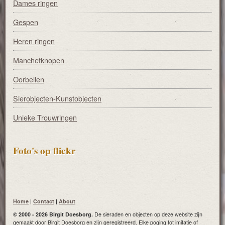
Dames ringen
Gespen
Heren ringen
Manchetknopen
Oorbellen
Sierobjecten-Kunstobjecten
Unieke Trouwringen
Foto's op flickr
Home
|
Contact
|
About
© 2000 - 2026 Birgit Doesborg.
De sieraden en objecten op deze website zijn
gemaakt door Birgit Doesborg en zijn geregistreerd. Elke poging tot imitatie of