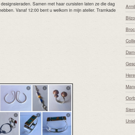
designsieraden. Samen met haar cursisten laten ze die dag
Arm
hebben. Vanaf 12:00 bent u welkom in mijn atelier. Tramkade
Bijz
Broc
Coll
Dame
Ges
Here
Man
Oorb
Sier
Unie