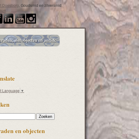
it Doesborg
, Goudsmid en zilversmid.
act
eraden, sierobjecten en antiek
nslate
ct Language
▼
ken
en
raden en objecten