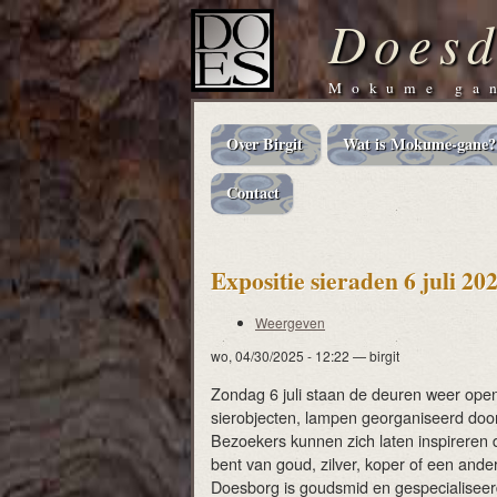
Doesd
Mokume gan
Over Birgit
Wat is Mokume-gane?
Main
navigation
Contact
Expositie sieraden 6 juli 20
Weergeven
Primaire
wo, 04/30/2025 - 12:22
—
birgit
tabs
Zondag 6 juli staan de deuren weer open
sierobjecten, lampen georganiseerd door
Bezoekers kunnen zich laten inspireren 
bent van goud, zilver, koper of een ander 
Doesborg is goudsmid en gespecialisee