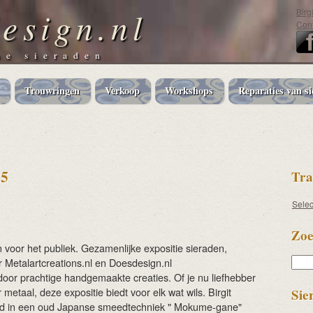
esign.nl
Birg
Cont
e sieraden
Trouwringen
Verkoop
Workshops
Reparaties van si
25
Tra
Sele
Zoe
 voor het publiek. Gezamenlijke expositie sieraden,
Zoek
 Metalartcreations.nl en Doesdesign.nl
door prachtige handgemaakte creaties. Of je nu liefhebber
metaal, deze expositie biedt voor elk wat wils. Birgit
Sie
rd in een oud Japanse smeedtechniek " Mokume-gane"