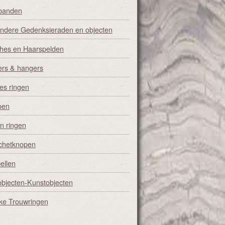
banden
ondere Gedenksieraden en objecten
hes en Haarspelden
iers & hangers
s ringen
pen
n ringen
chetknopen
ellen
objecten-Kunstobjecten
ke Trouwringen