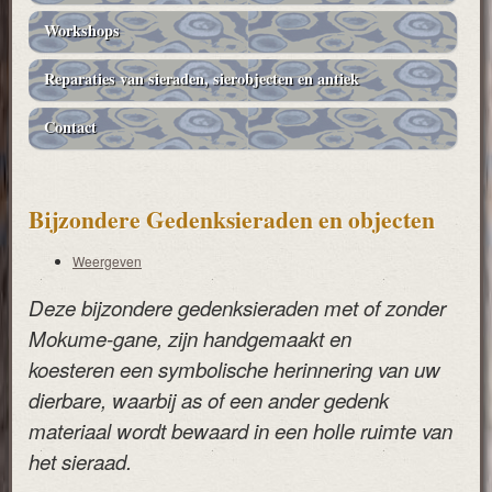
Workshops
Reparaties van sieraden, sierobjecten en antiek
Contact
Bijzondere Gedenksieraden en objecten
Weergeven
Primaire
Deze bijzondere gedenksieraden met of zonder
tabs
Mokume-gane, zijn handgemaakt en
koesteren een symbolische herinnering van uw
dierbare, waarbij as of een ander gedenk
materiaal wordt bewaard in een holle ruimte van
het sieraad.