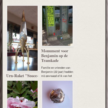
Monument voor
Benjamin op de
Tramkade
Familie en vrienden van
Benjamin (22 jaar) hadden
Urn-Raket "Space-
mij gevraagd of ik van het
X"
stukje rooster een
monument kon maken
Sierobject: Raket - Urn
voor Benjamin.
“Spacex”