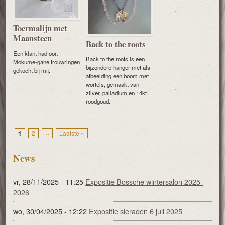
Toermalijn met
Maansteen
Back to the roots
Een klant had ooit
Back to the roots is een
Mokume-gane trouwringen
bijzondere hanger met als
gekocht bij mij.
afbeelding een boom met
wortels, gemaakt van
zilver, palladium en 14kt.
roodgoud.
Pagina
1
Pagina
2
Volgende
››
Laatste
Laatste »
Paginering
pagina
pagina
News
vr, 28/11/2025 - 11:25
Expositie Bossche wintersalon 2025-
2026
wo, 30/04/2025 - 12:22
Expositie sieraden 6 juli 2025