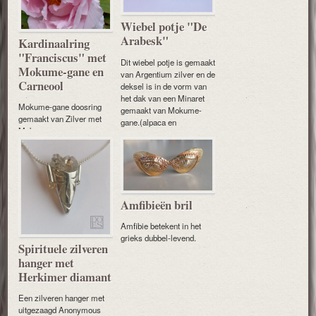
Wiebel potje "De
Arabesk"
Kardinaalring
"Franciscus" met
Dit wiebel potje is gemaakt
Mokume-gane en
van Argentium zilver en de
Carneool
deksel is in de vorm van
het dak van een Minaret
Mokume-gane doosring
gemaakt van Mokume-
gemaakt van Zilver met
gane.(alpaca en
Mokume-gane en een
argentium)
Carneool als edelsteen.
Amfibieën bril
Amfibie betekent in het
grieks dubbel-levend.
Spirituele zilveren
hanger met
Herkimer diamant
Een zilveren hanger met
uitgezaagd Anonymous