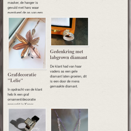
masker, de hanger is
gevuld met hars waar
eventueel de as van een
dierbare in verwerkt kan
worden.
Gedenkring met
labgrown diamant
De klant had van haar
vaders as een gele
Grafdecoratie
diamant laten groeien, dit
"Lelie"
is een door de mens
gemaakte diamant.
In opdracht van de klant
heb ik een graf
ornament/decoratie
gemaakt in Koper,
Messing en Tombak.