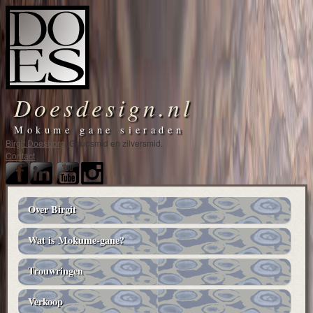
Doesdesign.nl
Mokume gane sieraden
Birgit Doesborg
, Goudsmid en zilversmid.
Contact
Over Birgit
Main
navigation
Wat is Mokume-gane?
Trouwringen
Verkoop