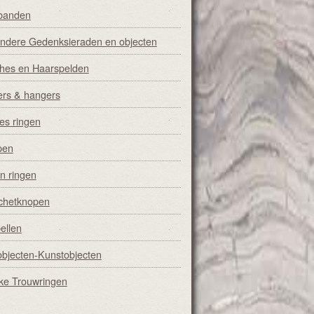
banden
ondere Gedenksieraden en objecten
hes en Haarspelden
iers & hangers
s ringen
pen
n ringen
chetknopen
ellen
objecten-Kunstobjecten
ke Trouwringen