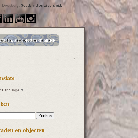
it Doesborg
, Goudsmid en zilversmid.
act
eraden, sierobjecten en antiek
nslate
ct Language
▼
ken
en
raden en objecten