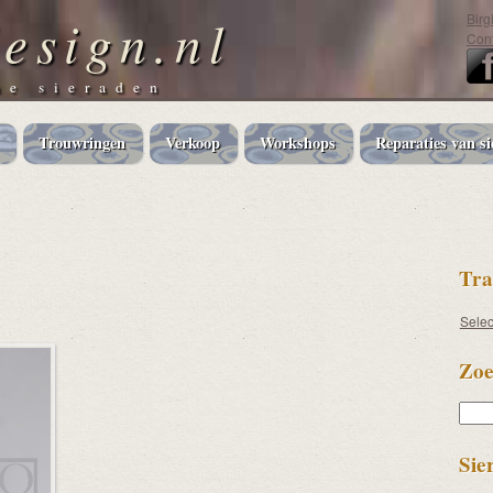
esign.nl
Birg
Cont
e sieraden
Trouwringen
Verkoop
Workshops
Reparaties van si
Tra
Sele
Zoe
Zoek
Sie