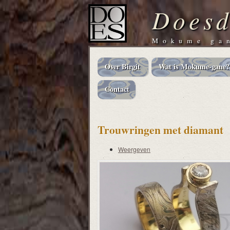
Doesd
Mokume gan
Over Birgit
Wat is Mokume-gane?
Main
navigation
Contact
Trouwringen met diamant
Weergeven
Primaire
tabs