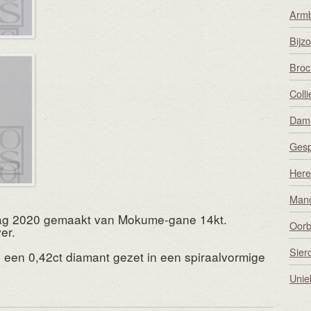
Arm
Bijz
Broc
Coll
Dame
Ges
Here
Man
ldag 2020 gemaakt van Mokume-gane 14kt.
Oorb
er.
Sier
n een 0,42ct diamant gezet in een spiraalvormige
Unie